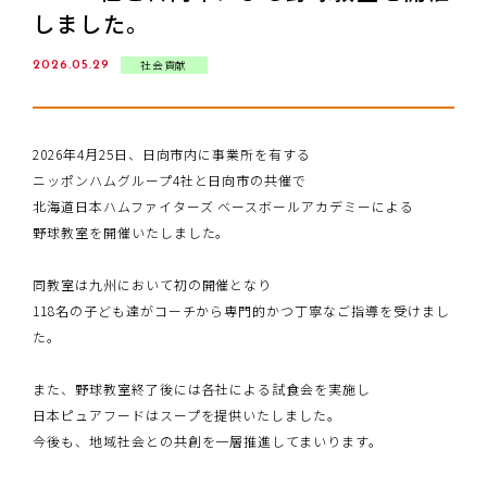
しました。
PURE:CLUB
社会貢献
2026.05.29
お問い合わせ
2026年4月25日、日向市内に事業所を有する
ニッポンハムグループ4社と日向市の共催で
北海道日本ハムファイターズ ベースボールアカデミーによる
野球教室を開催いたしました。
同教室は九州において初の開催となり
118名の子ども達がコーチから専門的かつ丁寧なご指導を受けまし
た。
また、野球教室終了後には各社による試食会を実施し
日本ピュアフードはスープを提供いたしました。
今後も、地域社会との共創を一層推進してまいります。